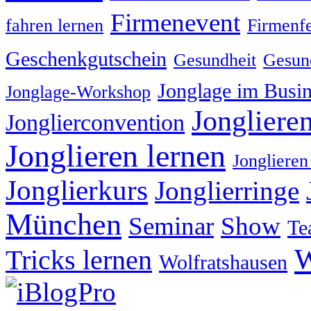
Firmenevent
fahren lernen
Firmenfe
Geschenkgutschein
Gesundheit
Gesund
Jonglage im Busin
Jonglage-Workshop
Jongliere
Jonglierconvention
Jonglieren lernen
Jonglieren
Jonglierkurs
Jonglierringe
München
Seminar
Show
Te
W
Tricks lernen
Wolfratshausen