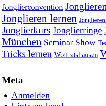
Jongliere
Jonglierconvention
Jonglieren lernen
Jonglieren
Jonglierkurs
Jonglierringe
München
Seminar
Show
Te
W
Tricks lernen
Wolfratshausen
Meta
Anmelden
Eintrags-Feed