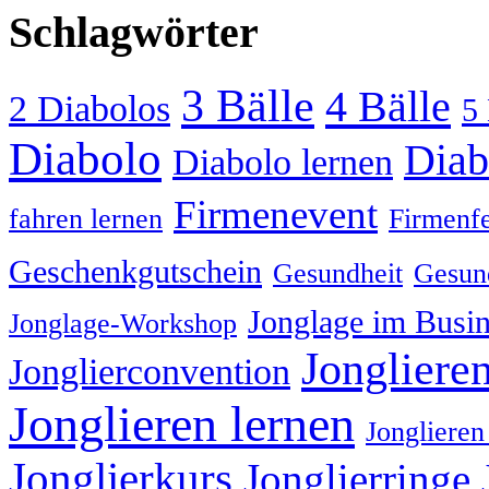
Schlagwörter
3 Bälle
4 Bälle
2 Diabolos
5 
Diabolo
Diab
Diabolo lernen
Firmenevent
fahren lernen
Firmenfe
Geschenkgutschein
Gesundheit
Gesund
Jonglage im Busin
Jonglage-Workshop
Jongliere
Jonglierconvention
Jonglieren lernen
Jonglieren
Jonglierkurs
Jonglierringe