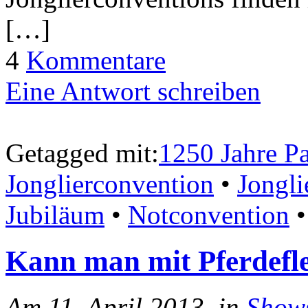
[…]
4
Kommentare
Eine Antwort schreiben
Getagged mit:
1250 Jahre P
Jonglierconvention
•
Jongli
Jubiläum
•
Notconvention
Kann man mit Pferdeflei
Am 11. April 2013, in
Show