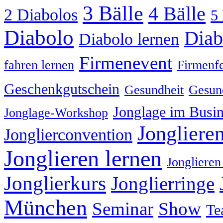
3 Bälle
4 Bälle
2 Diabolos
5 
Diabolo
Diab
Diabolo lernen
Firmenevent
fahren lernen
Firmenfe
Geschenkgutschein
Gesundheit
Gesund
Jonglage im Busin
Jonglage-Workshop
Jongliere
Jonglierconvention
Jonglieren lernen
Jonglieren
Jonglierkurs
Jonglierringe
München
Seminar
Show
Te