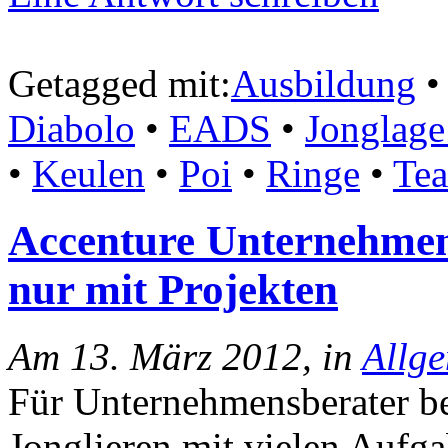
Getagged mit:
Ausbildung
•
Diabolo
•
EADS
•
Jonglage
•
Keulen
•
Poi
•
Ringe
•
Tea
Accenture Unternehmens
nur mit Projekten
Am 13. März 2012, in
Allg
Für Unternehmensberater be
Jonglieren mit vielen Aufga