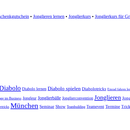
chenkgutschein
•
Jonglieren lernen
•
Jonglierkurs
•
Jonglierkurs für G
Diabolo
Diabolo spielen
Diabolotricks
Diabolo lernen
Einrad fahren le
Jonglieren
Jonglierbälle
Jon
Jongleur
Jonglierconvention
age im Business
München
Seminar
Show
Termine
Teamevent
Trick
rtricks
Teambuilding