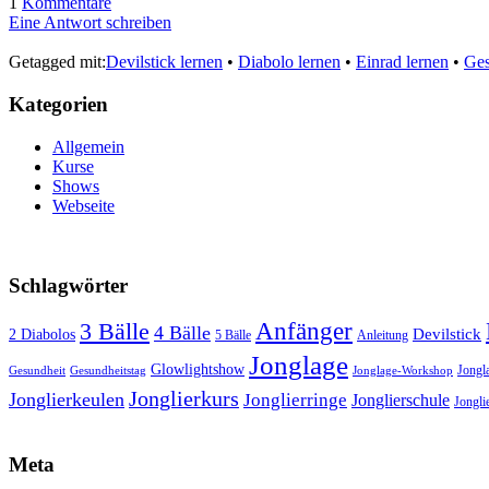
1
Kommentare
Eine Antwort schreiben
Getagged mit:
Devilstick lernen
•
Diabolo lernen
•
Einrad lernen
•
Ges
Kategorien
Allgemein
Kurse
Shows
Webseite
Schlagwörter
3 Bälle
Anfänger
4 Bälle
Devilstick
2 Diabolos
5 Bälle
Anleitung
Jonglage
Glowlightshow
Jongl
Gesundheit
Gesundheitstag
Jonglage-Workshop
Jonglierkurs
Jonglierkeulen
Jonglierringe
Jonglierschule
Jonglie
Meta