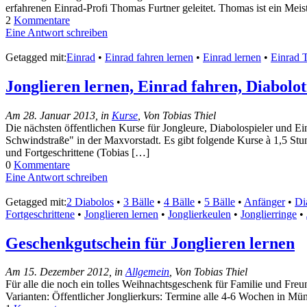
erfahrenen Einrad-Profi Thomas Furtner geleitet. Thomas ist ein Meiste
2
Kommentare
Eine Antwort schreiben
Getagged mit:
Einrad
•
Einrad fahren lernen
•
Einrad lernen
•
Einrad T
Jonglieren lernen, Einrad fahren, Diabolo
Am 28. Januar 2013, in
Kurse
, Von Tobias Thiel
Die nächsten öffentlichen Kurse für Jongleure, Diabolospieler und Ei
Schwindstraße" in der Maxvorstadt. Es gibt folgende Kurse à 1,5 Stu
und Fortgeschrittene (Tobias […]
0
Kommentare
Eine Antwort schreiben
Getagged mit:
2 Diabolos
•
3 Bälle
•
4 Bälle
•
5 Bälle
•
Anfänger
•
Di
Fortgeschrittene
•
Jonglieren lernen
•
Jonglierkeulen
•
Jonglierringe
•
Geschenkgutschein für Jonglieren lernen
Am 15. Dezember 2012, in
Allgemein
, Von Tobias Thiel
Für alle die noch ein tolles Weihnachtsgeschenk für Familie und Freu
Varianten: Öffentlicher Jonglierkurs: Termine alle 4-6 Wochen in Mün