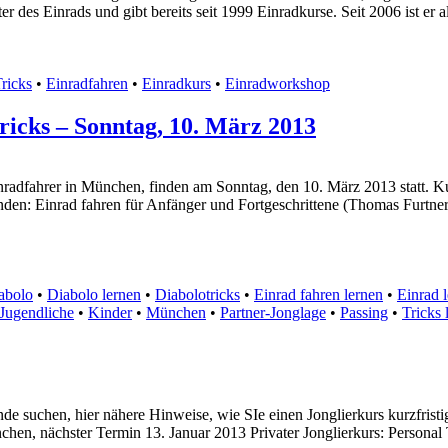
r des Einrads und gibt bereits seit 1999 Einradkurse. Seit 2006 ist er 
ricks
•
Einradfahren
•
Einradkurs
•
Einradworkshop
tricks – Sonntag, 10. März 2013
nradfahrer in München, finden am Sonntag, den 10. März 2013 statt. Kur
nden: Einrad fahren für Anfänger und Fortgeschrittene (Thomas Furtner
abolo
•
Diabolo lernen
•
Diabolotricks
•
Einrad fahren lernen
•
Einrad 
Jugendliche
•
Kinder
•
München
•
Partner-Jonglage
•
Passing
•
Tricks 
nde suchen, hier nähere Hinweise, wie SIe einen Jonglierkurs kurzfris
chen, nächster Termin 13. Januar 2013 Privater Jonglierkurs: Personal