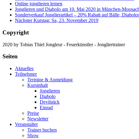
Online jonglieren lernen
Jonglieren und Diabolo am 10. Mai 2020 in München-Moosac
Sonderverkauf Jonglierartikel – 20% Rabatt auf Bälle, Diabolo
Nächster Kurstag: Sa, 23. November 2019
Copyright
2020 by Tobias Thiel Jongleur - Feuerkünstler - Jongliertrainer
Seiten
Aktuelles
Teilnehmer
Termine & Anmeldung
Kursinhalt
Jonglieren
Diabolo
Devilstick
Einrad
Preise
Newsletter
Veranstalter
Trainer buchen
Show