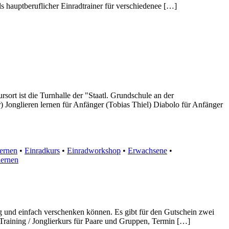
als hauptberuflicher Einradtrainer für verschiedenee […]
sort ist die Turnhalle der "Staatl. Grundschule an der
) Jonglieren lernen für Anfänger (Tobias Thiel) Diabolo für Anfänger
lernen
•
Einradkurs
•
Einradworkshop
•
Erwachsene
•
lernen
tig und einfach verschenken können. Es gibt für den Gutschein zwei
 Training / Jonglierkurs für Paare und Gruppen, Termin […]