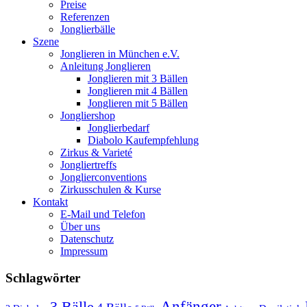
Preise
Referenzen
Jonglierbälle
Szene
Jonglieren in München e.V.
Anleitung Jonglieren
Jonglieren mit 3 Bällen
Jonglieren mit 4 Bällen
Jonglieren mit 5 Bällen
Jongliershop
Jonglierbedarf
Diabolo Kaufempfehlung
Zirkus & Varieté
Jongliertreffs
Jonglierconventions
Zirkusschulen & Kurse
Kontakt
E-Mail und Telefon
Über uns
Datenschutz
Impressum
Schlagwörter
3 Bälle
Anfänger