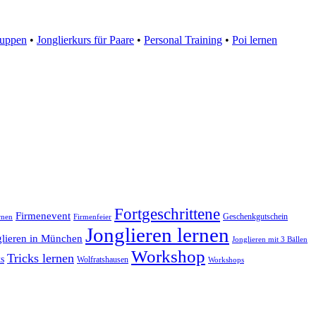
ruppen
•
Jonglierkurs für Paare
•
Personal Training
•
Poi lernen
Fortgeschrittene
Firmenevent
Geschenkgutschein
rnen
Firmenfeier
Jonglieren lernen
glieren in München
Jonglieren mit 3 Bällen
Workshop
Tricks lernen
s
Wolfratshausen
Workshops