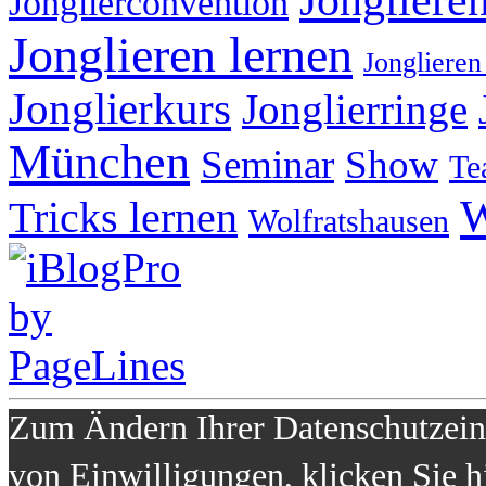
Jongliere
Jonglierconvention
Jonglieren lernen
Jonglieren
Jonglierkurs
Jonglierringe
München
Seminar
Show
Te
W
Tricks lernen
Wolfratshausen
Zum Ändern Ihrer Datenschutzeins
von Einwilligungen, klicken Sie h