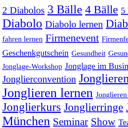
3 Bälle
4 Bälle
2 Diabolos
5 
Diabolo
Diab
Diabolo lernen
Firmenevent
fahren lernen
Firmenfe
Geschenkgutschein
Gesundheit
Gesund
Jonglage im Busin
Jonglage-Workshop
Jongliere
Jonglierconvention
Jonglieren lernen
Jonglieren
Jonglierkurs
Jonglierringe
München
Seminar
Show
Te