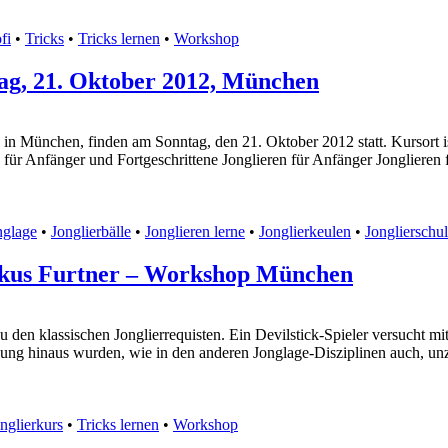
fi
•
Tricks
•
Tricks lernen
•
Workshop
tag, 21. Oktober 2012, München
 in München, finden am Sonntag, den 21. Oktober 2012 statt. Kursort is
 für Anfänger und Fortgeschrittene Jonglieren für Anfänger Jonglieren 
nglage
•
Jonglierbälle
•
Jonglieren lerne
•
Jonglierkeulen
•
Jonglierschu
arkus Furtner – Workshop München
 den klassischen Jonglierrequisten. Ein Devilstick-Spieler versucht m
ung hinaus wurden, wie in den anderen Jonglage-Disziplinen auch, un
nglierkurs
•
Tricks lernen
•
Workshop