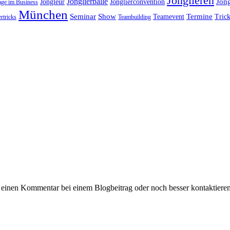
Jonglieren
Jonglierbälle
Jon
Jongleur
Jonglierconvention
age im Business
München
Seminar
Show
Termine
Teamevent
Trick
rtricks
Teambuilding
 einen Kommentar bei einem Blogbeitrag oder noch besser kontaktiere