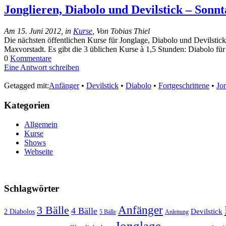
Jonglieren, Diabolo und Devilstick – Sonnt
Am 15. Juni 2012, in
Kurse
, Von Tobias Thiel
Die nächsten öffentlichen Kurse für Jonglage, Diabolo und Devilstick 
Maxvorstadt. Es gibt die 3 üblichen Kurse à 1,5 Stunden: Diabolo für
0
Kommentare
Eine Antwort schreiben
Getagged mit:
Anfänger
•
Devilstick
•
Diabolo
•
Fortgeschrittene
•
Jo
Kategorien
Allgemein
Kurse
Shows
Webseite
Schlagwörter
3 Bälle
Anfänger
4 Bälle
Devilstick
2 Diabolos
5 Bälle
Anleitung
Jonglage