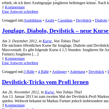
erhielt, ob ich ihrer Azubigruppe jonglieren beibringen könne. Nach
1
Kommentare
Eine Antwort schreiben
Getagged mit:
Ausbildung
•
Azubi
•
Cassidian
•
Devilstick
•
Diabolo
Jonglage, Diabolo, Devilstick – neue Kurs
Am 3. Dezember 2012, in
Kurse
, Von Tobias Thiel
Die nächsten öffentlichen Kurse für Jonglage, Diabolo und Devilstick
Maxvorstadt. Es gibt folgende Kurse à 1,5 Stunden: Jonglieren für An
Furtner) Jonglieren […]
1
Kommentare
Eine Antwort schreiben
Getagged mit:
3 Bälle
•
4 Bälle
•
Anfänger
•
Anleitung
•
Devilstick
•
Devilstick-Tricks vom Profi lernen
Am 26. November 2012, in
Kurse
, Von Tobias Thiel
Am 13. Januar 2013 ist zum zweiten Mal der Devilstick-Profi Markus
spielen. Weltweit bekannt ist Markus Furtner jedoch insbesondere auch
3
Kommentare