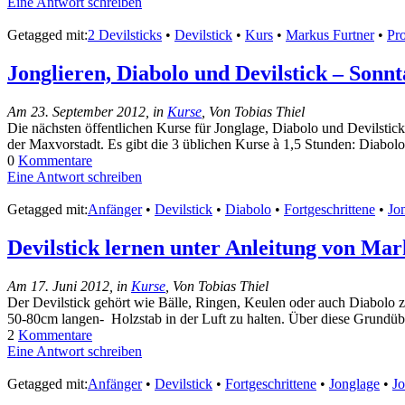
Eine Antwort schreiben
Getagged mit:
2 Devilsticks
•
Devilstick
•
Kurs
•
Markus Furtner
•
Pro
Jonglieren, Diabolo und Devilstick – Sonn
Am 23. September 2012, in
Kurse
, Von Tobias Thiel
Die nächsten öffentlichen Kurse für Jonglage, Diabolo und Devilstick
der Maxvorstadt. Es gibt die 3 üblichen Kurse à 1,5 Stunden: Diabolo
0
Kommentare
Eine Antwort schreiben
Getagged mit:
Anfänger
•
Devilstick
•
Diabolo
•
Fortgeschrittene
•
Jo
Devilstick lernen unter Anleitung von M
Am 17. Juni 2012, in
Kurse
, Von Tobias Thiel
Der Devilstick gehört wie Bälle, Ringen, Keulen oder auch Diabolo zu
50-80cm langen- Holzstab in der Luft zu halten. Über diese Grundüb
2
Kommentare
Eine Antwort schreiben
Getagged mit:
Anfänger
•
Devilstick
•
Fortgeschrittene
•
Jonglage
•
Jo