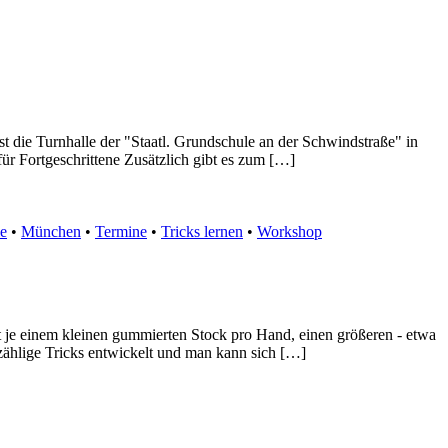
t die Turnhalle der "Staatl. Grundschule an der Schwindstraße" in
für Fortgeschrittene Zusätzlich gibt es zum […]
le
•
München
•
Termine
•
Tricks lernen
•
Workshop
it je einem kleinen gummierten Stock pro Hand, einen größeren - etwa
zählige Tricks entwickelt und man kann sich […]