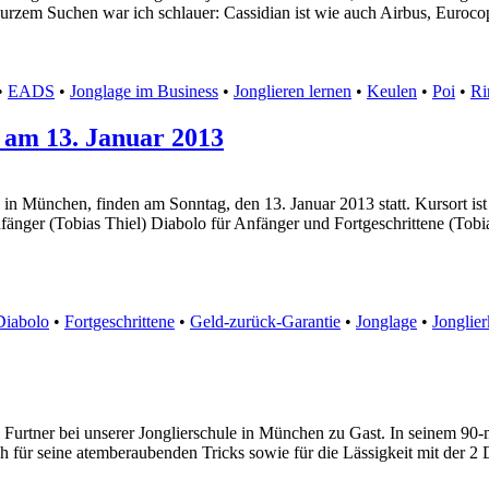
 kurzem Suchen war ich schlauer: Cassidian ist wie auch Airbus, Euroc
•
EADS
•
Jonglage im Business
•
Jonglieren lernen
•
Keulen
•
Poi
•
Ri
e am 13. Januar 2013
 in München, finden am Sonntag, den 13. Januar 2013 statt. Kursort ist
fänger (Tobias Thiel) Diabolo für Anfänger und Fortgeschrittene (Tobi
Diabolo
•
Fortgeschrittene
•
Geld-zurück-Garantie
•
Jonglage
•
Jonglier
 Furtner bei unserer Jonglierschule in München zu Gast. In seinem 90-
 für seine atemberaubenden Tricks sowie für die Lässigkeit mit der 2 De