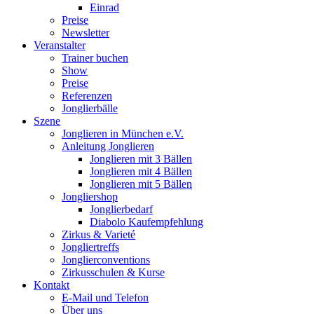
Einrad
Preise
Newsletter
Veranstalter
Trainer buchen
Show
Preise
Referenzen
Jonglierbälle
Szene
Jonglieren in München e.V.
Anleitung Jonglieren
Jonglieren mit 3 Bällen
Jonglieren mit 4 Bällen
Jonglieren mit 5 Bällen
Jongliershop
Jonglierbedarf
Diabolo Kaufempfehlung
Zirkus & Varieté
Jongliertreffs
Jonglierconventions
Zirkusschulen & Kurse
Kontakt
E-Mail und Telefon
Über uns