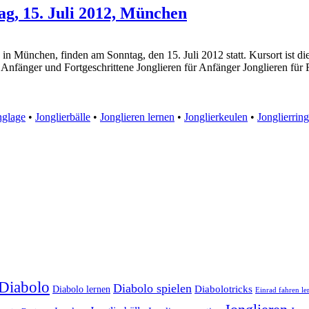
ag, 15. Juli 2012, München
in München, finden am Sonntag, den 15. Juli 2012 statt. Kursort ist di
 Anfänger und Fortgeschrittene Jonglieren für Anfänger Jonglieren für 
nglage
•
Jonglierbälle
•
Jonglieren lernen
•
Jonglierkeulen
•
Jonglierrin
Diabolo
Diabolo spielen
Diabolotricks
Diabolo lernen
Einrad fahren le