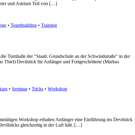
opter und Astrium Teil von […]
nge
•
Teambuilding
•
Training
 die Turnhalle der "Staatl. Grundschule an der Schwindstraße" in der
as Thiel) Devilstick für Anfänger und Fortgeschrittene (Markus
kurs
•
Seminar
•
Tricks
•
Workshop
minütigen Workshop erhalten Anfänger eine Einführung ins Devilstick
vilsticks gleichzeitig in der Luft hält. […]