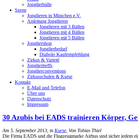
Jonglierbälle
Szene
Jonglieren in München e.V.
Anleitung Jonglieren
Jonglieren mit 3 Bällen
Jonglieren mit 4 Bällen
Jonglieren mit 5 Bällen
Jongliershop
Jonglierbedarf
Diabolo Kaufempfehlung
Zirkus & Varieté
Jongliertreffs
Jonglierconventions
Zirkusschulen & Kurse
Kontakt
E-Mail und Telefon
Über uns
Datenschutz
Impressum
30 Azubis bei EADS trainieren Körper, G
Am 5. September 2013, in
Kurse
, Von Tobias Thiel
Die Firma EADS und die Flugzeugmarke Airbus sind sicher jedem ein B