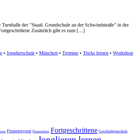
e Turnhalle der "Staatl. Grundschule an der Schwindstraße" in der
Fortgeschrittene Zusätzlich gibt es zum […]
ge
•
Jonglierschule
•
München
•
Termine
•
Tricks lernen
•
Workshop
Fortgeschrittene
Firmenevent
Geschenkgutschein
rnen
Firmenfeier
Jonglieren lernen