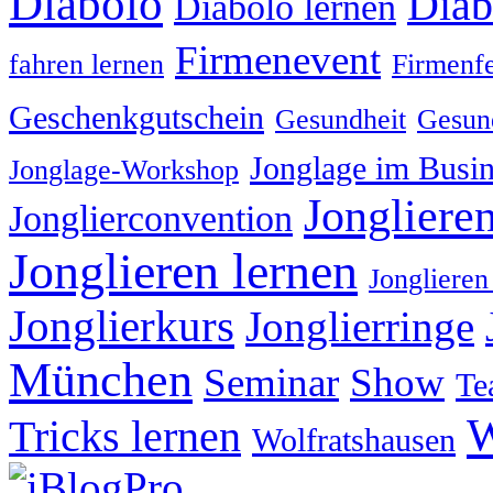
Diabolo
Diab
Diabolo lernen
Firmenevent
fahren lernen
Firmenfe
Geschenkgutschein
Gesundheit
Gesund
Jonglage im Busin
Jonglage-Workshop
Jongliere
Jonglierconvention
Jonglieren lernen
Jonglieren
Jonglierkurs
Jonglierringe
München
Seminar
Show
Te
W
Tricks lernen
Wolfratshausen