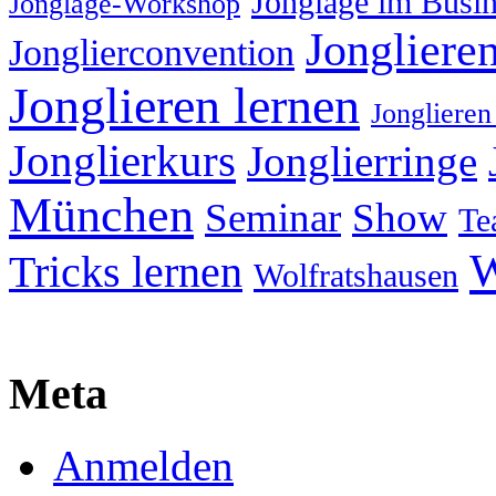
Jonglage im Busin
Jonglage-Workshop
Jongliere
Jonglierconvention
Jonglieren lernen
Jonglieren
Jonglierkurs
Jonglierringe
München
Seminar
Show
Te
W
Tricks lernen
Wolfratshausen
Meta
Anmelden