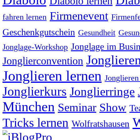
Diab
Diabolo lernen
Firmenevent
fahren lernen
Firmenfe
Geschenkgutschein
Gesundheit
Gesund
Jonglage im Busin
Jonglage-Workshop
Jongliere
Jonglierconvention
Jonglieren lernen
Jonglieren
Jonglierkurs
Jonglierringe
München
Seminar
Show
Te
W
Tricks lernen
Wolfratshausen