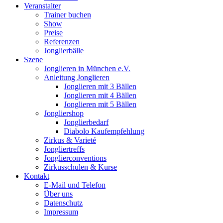
Veranstalter
Trainer buchen
Show
Preise
Referenzen
Jonglierbälle
Szene
Jonglieren in München e.V.
Anleitung Jonglieren
Jonglieren mit 3 Bällen
Jonglieren mit 4 Bällen
Jonglieren mit 5 Bällen
Jongliershop
Jonglierbedarf
Diabolo Kaufempfehlung
Zirkus & Varieté
Jongliertreffs
Jonglierconventions
Zirkusschulen & Kurse
Kontakt
E-Mail und Telefon
Über uns
Datenschutz
Impressum