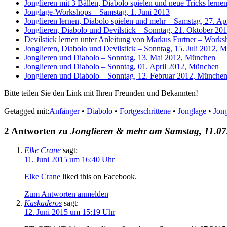
Jonglieren mit 3 Bällen, Diabolo spielen und neue Tricks le
Jonglage-Workshops – Samstag, 1. Juni 2013
Jonglieren lernen, Diabolo spielen und mehr – Samstag, 27. Ap
Jonglieren, Diabolo und Devilstick – Sonntag, 21. Oktober 2
Devilstick lernen unter Anleitung von Markus Furtner – Wor
Jonglieren, Diabolo und Devilstick – Sonntag, 15. Juli 2012,
Jonglieren und Diabolo – Sonntag, 13. Mai 2012, München
Jonglieren und Diabolo – Sonntag, 01. April 2012, München
Jonglieren und Diabolo – Sonntag, 12. Februar 2012, Münche
Bitte teilen Sie den Link mit Ihren Freunden und Bekannten!
Getagged mit:
Anfänger
•
Diabolo
•
Fortgeschrittene
•
Jonglage
•
Jong
2 Antworten zu
Jonglieren & mehr am Samstag, 11.0
Elke Crane
sagt:
11. Juni 2015 um 16:40 Uhr
Elke Crane
liked this on Facebook.
Zum Antworten anmelden
Kaskaderos
sagt:
12. Juni 2015 um 15:19 Uhr