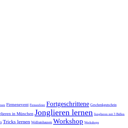
Fortgeschrittene
Firmenevent
Geschenkgutschein
rnen
Firmenfeier
Jonglieren lernen
glieren in München
Jonglieren mit 3 Bällen
Workshop
Tricks lernen
s
Wolfratshausen
Workshops