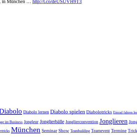
5, in München …
http://t.co/deUSUVH9T3
Diabolo
Diabolo spielen
Diabolotricks
Diabolo lernen
Einrad fahren le
Jonglieren
Jonglierbälle
Jon
Jongleur
Jonglierconvention
age im Business
München
Seminar
Show
Termine
Teamevent
Trick
rtricks
Teambuilding