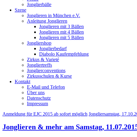
Jonglierbälle
Szene
Jonglieren in München e.V.
Anleitung Jonglieren
Jonglieren mit 3 Bällen
Jonglieren mit 4 Bällen
Jonglieren mit 5 Bällen
Jongliershop
Jonglierbedarf
Diabolo Kaufempfehlung
Zirkus & Varieté
Jongliertreffs
Jonglierconventions
Zirkusschulen & Kurse
Kontakt
E-Mail und Telefon
Über uns
Datenschutz
Impressum
Anmeldung für EJC 2015 ab sofort möglich
Jongliersamstag, 17.10.
Jonglieren & mehr am Samstag, 11.07.201