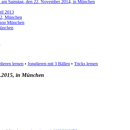
rnen am Samstag, den 22. November 2014, in München
ril 2013
012, München
kshop München
 München
n
lieren lernen
•
Jonglieren mit 3 Bällen
•
Tricks lernen
7.2015, in München