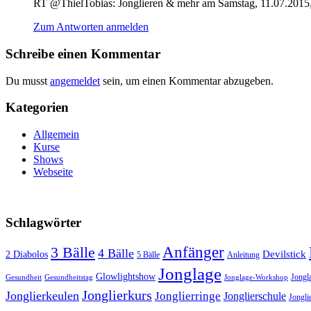
RT @ThielTobias: Jonglieren & mehr am Samstag, 11.07.201
Zum Antworten anmelden
Schreibe einen Kommentar
Du musst
angemeldet
sein, um einen Kommentar abzugeben.
Kategorien
Allgemein
Kurse
Shows
Webseite
Schlagwörter
3 Bälle
Anfänger
4 Bälle
Devilstick
2 Diabolos
5 Bälle
Anleitung
Jonglage
Glowlightshow
Jongl
Gesundheit
Gesundheitstag
Jonglage-Workshop
Jonglierkurs
Jonglierkeulen
Jonglierringe
Jonglierschule
Jonglie