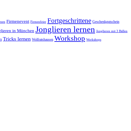
Fortgeschrittene
Firmenevent
Geschenkgutschein
rnen
Firmenfeier
Jonglieren lernen
glieren in München
Jonglieren mit 3 Bällen
Workshop
Tricks lernen
s
Wolfratshausen
Workshops