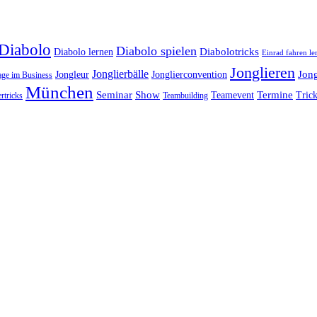
Diabolo
Diabolo spielen
Diabolotricks
Diabolo lernen
Einrad fahren le
Jonglieren
Jonglierbälle
Jon
Jongleur
Jonglierconvention
age im Business
München
Seminar
Show
Termine
Teamevent
Trick
rtricks
Teambuilding