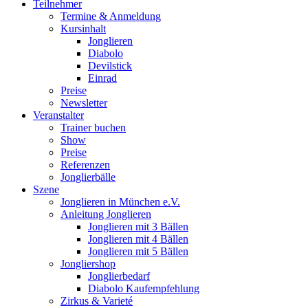
Teilnehmer
Termine & Anmeldung
Kursinhalt
Jonglieren
Diabolo
Devilstick
Einrad
Preise
Newsletter
Veranstalter
Trainer buchen
Show
Preise
Referenzen
Jonglierbälle
Szene
Jonglieren in München e.V.
Anleitung Jonglieren
Jonglieren mit 3 Bällen
Jonglieren mit 4 Bällen
Jonglieren mit 5 Bällen
Jongliershop
Jonglierbedarf
Diabolo Kaufempfehlung
Zirkus & Varieté