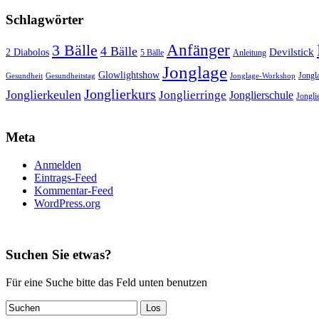
Schlagwörter
3 Bälle
Anfänger
4 Bälle
Devilstick
2 Diabolos
5 Bälle
Anleitung
Jonglage
Glowlightshow
Jongl
Gesundheit
Gesundheitstag
Jonglage-Workshop
Jonglierkurs
Jonglierkeulen
Jonglierringe
Jonglierschule
Jonglie
Meta
Anmelden
Eintrags-Feed
Kommentar-Feed
WordPress.org
Suchen Sie etwas?
Für eine Suche bitte das Feld unten benutzen