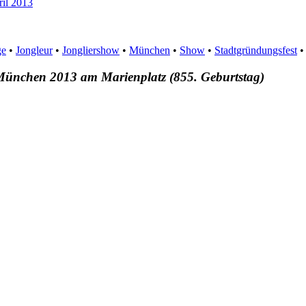
ril 2013
ge
•
Jongleur
•
Jongliershow
•
München
•
Show
•
Stadtgründungsfest
 München 2013 am Marienplatz (855. Geburtstag)