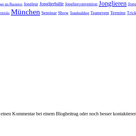
Jonglieren
Jonglierbälle
Jon
Jongleur
Jonglierconvention
age im Business
München
Seminar
Show
Termine
Teamevent
Trick
rtricks
Teambuilding
 einen Kommentar bei einem Blogbeitrag oder noch besser kontaktiere