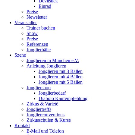
Devilstick
Einrad
Preise
Newsletter
Veranstalter
Trainer buchen
Show
Preise
Referenzen
Jonglierbälle
Szene
Jonglieren in München e.V.
Anleitung Jonglieren
Jonglieren mit 3 Bällen
Jonglieren mit 4 Bällen
Jonglieren mit 5 Bällen
Jongliershop
Jonglierbedarf
Diabolo Kaufempfehlung
Zirkus & Varieté
Jongliertreffs
Jonglierconventions
Zirkusschulen & Kurse
Kontakt
E-Mail und Telefon