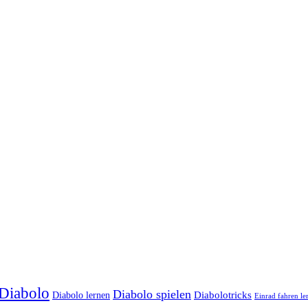
Diabolo
Diabolo spielen
Diabolotricks
Diabolo lernen
Einrad fahren le