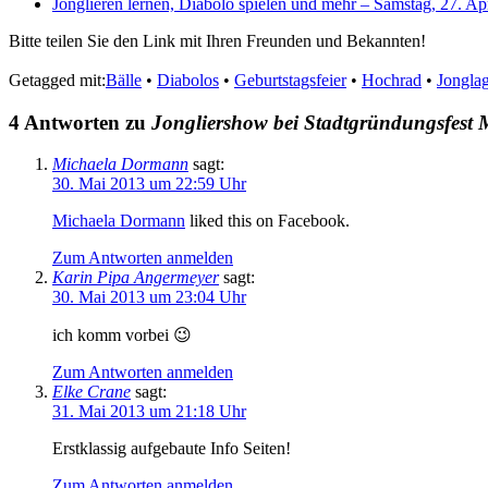
Jonglieren lernen, Diabolo spielen und mehr – Samstag, 27. Ap
Bitte teilen Sie den Link mit Ihren Freunden und Bekannten!
Getagged mit:
Bälle
•
Diabolos
•
Geburtstagsfeier
•
Hochrad
•
Jongla
4 Antworten zu
Jongliershow bei Stadtgründungsfest
Michaela Dormann
sagt:
30. Mai 2013 um 22:59 Uhr
Michaela Dormann
liked this on Facebook.
Zum Antworten anmelden
Karin Pipa Angermeyer
sagt:
30. Mai 2013 um 23:04 Uhr
ich komm vorbei 😉
Zum Antworten anmelden
Elke Crane
sagt:
31. Mai 2013 um 21:18 Uhr
Erstklassig aufgebaute Info Seiten!
Zum Antworten anmelden