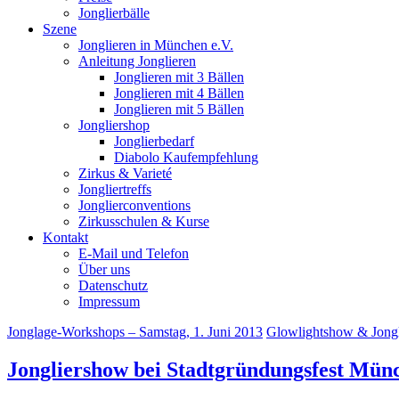
Jonglierbälle
Szene
Jonglieren in München e.V.
Anleitung Jonglieren
Jonglieren mit 3 Bällen
Jonglieren mit 4 Bällen
Jonglieren mit 5 Bällen
Jongliershop
Jonglierbedarf
Diabolo Kaufempfehlung
Zirkus & Varieté
Jongliertreffs
Jonglierconventions
Zirkusschulen & Kurse
Kontakt
E-Mail und Telefon
Über uns
Datenschutz
Impressum
Jonglage-Workshops – Samstag, 1. Juni 2013
Glowlightshow & Jongl
Jongliershow bei Stadtgründungsfest Mün