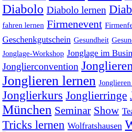
Diabolo
Diab
Diabolo lernen
Firmenevent
fahren lernen
Firmenfe
Geschenkgutschein
Gesundheit
Gesund
Jonglage im Busin
Jonglage-Workshop
Jongliere
Jonglierconvention
Jonglieren lernen
Jonglieren
Jonglierkurs
Jonglierringe
München
Seminar
Show
Te
W
Tricks lernen
Wolfratshausen