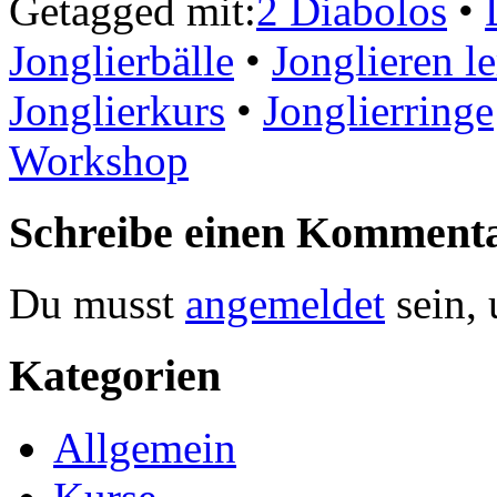
Getagged mit:
2 Diabolos
•
Jonglierbälle
•
Jonglieren l
Jonglierkurs
•
Jonglierringe
Workshop
Schreibe einen Komment
Du musst
angemeldet
sein,
Kategorien
Allgemein