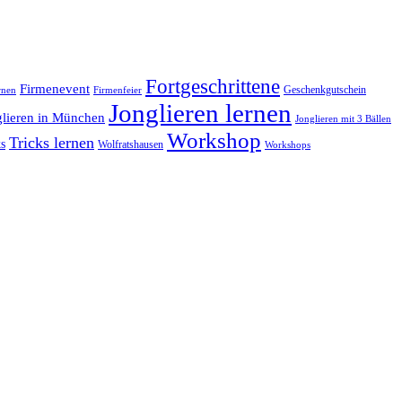
Fortgeschrittene
Firmenevent
Geschenkgutschein
rnen
Firmenfeier
Jonglieren lernen
glieren in München
Jonglieren mit 3 Bällen
Workshop
Tricks lernen
s
Wolfratshausen
Workshops