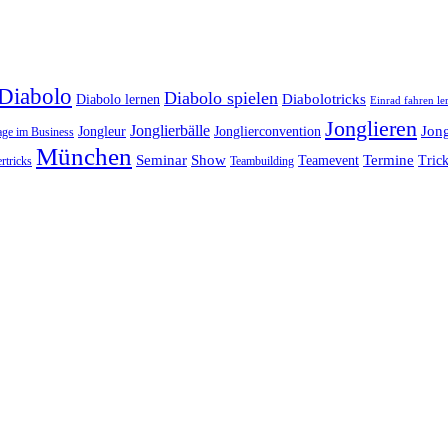
Diabolo
Diabolo spielen
Diabolotricks
Diabolo lernen
Einrad fahren le
Jonglieren
Jonglierbälle
Jon
Jongleur
Jonglierconvention
age im Business
München
Seminar
Show
Termine
Teamevent
Trick
rtricks
Teambuilding