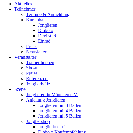
Aktuelles
Teilnehmer
Termine & Anmeldung
Kursinhalt
Jonglieren
Diabolo
Devilstick
Einrad
Preise
Newsletter
Veranstalter
Trainer buchen
Show
Preise
Referenzen
Jonglierbälle
Szene
Jonglieren in München e.V.
Anleitung Jonglieren
Jonglieren mit 3 Bällen
Jonglieren mit 4 Bällen
Jonglieren mit 5 Bällen
Jongliershop
Jonglierbedarf
Diabolo Kaufempfehlung