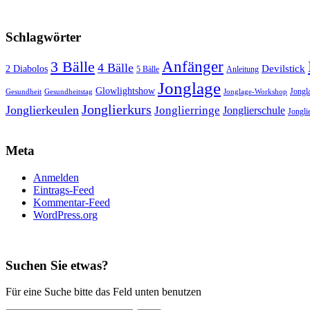
Schlagwörter
3 Bälle
Anfänger
4 Bälle
Devilstick
2 Diabolos
5 Bälle
Anleitung
Jonglage
Glowlightshow
Jongl
Gesundheit
Gesundheitstag
Jonglage-Workshop
Jonglierkurs
Jonglierkeulen
Jonglierringe
Jonglierschule
Jonglie
Meta
Anmelden
Eintrags-Feed
Kommentar-Feed
WordPress.org
Suchen Sie etwas?
Für eine Suche bitte das Feld unten benutzen